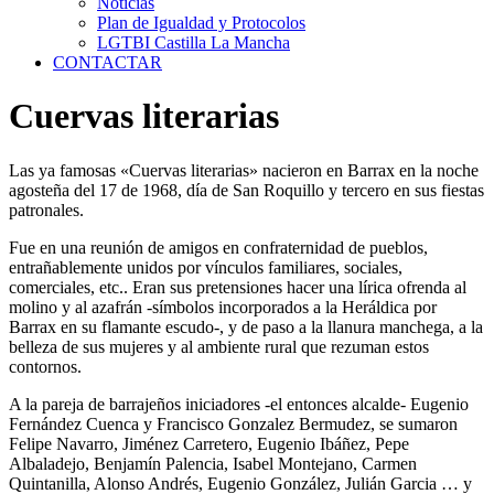
Noticias
Plan de Igualdad y Protocolos
LGTBI Castilla La Mancha
CONTACTAR
Cuervas literarias
Las ya famosas «Cuervas literarias» nacieron en Barrax en la noche
agosteña del 17 de 1968, día de San Roquillo y tercero en sus fiestas
patronales.
Fue en una reunión de amigos en confraternidad de pueblos,
entrañablemente unidos por vínculos familiares, sociales,
comerciales, etc.. Eran sus pretensiones hacer una lírica ofrenda al
molino y al azafrán -símbolos incorporados a la Heráldica por
Barrax en su flamante escudo-, y de paso a la llanura manchega, a la
belleza de sus mujeres y al ambiente rural que rezuman estos
contornos.
A la pareja de barrajeños iniciadores -el entonces alcalde- Eugenio
Fernández Cuenca y Francisco Gonzalez Bermudez, se sumaron
Felipe Navarro, Jiménez Carretero, Eugenio Ibáñez, Pepe
Albaladejo, Benjamín Palencia, Isabel Montejano, Carmen
Quintanilla, Alonso Andrés, Eugenio González, Julián Garcia … y