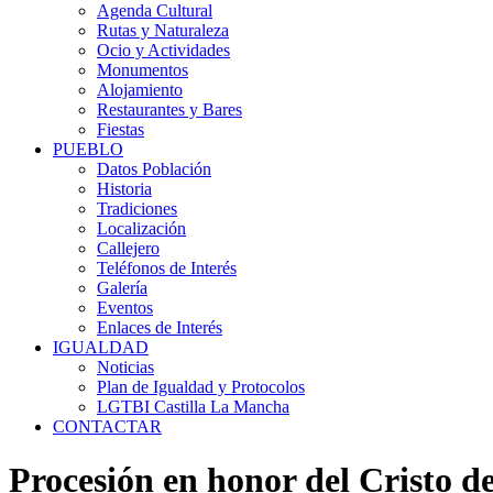
Agenda Cultural
Rutas y Naturaleza
Ocio y Actividades
Monumentos
Alojamiento
Restaurantes y Bares
Fiestas
PUEBLO
Datos Población
Historia
Tradiciones
Localización
Callejero
Teléfonos de Interés
Galería
Eventos
Enlaces de Interés
IGUALDAD
Noticias
Plan de Igualdad y Protocolos
LGTBI Castilla La Mancha
CONTACTAR
Procesión en honor del Cristo d